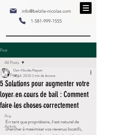
info@belzile-nicolas.com
1-581-999-1555
Post
All Posts
Dan-Nicolas Paquet
All Posts
18 juil. 2023
2 min de lecture
5 Solutions pour augmenter votre
Immobilier
loyer en cours de bail : Comment
Gestion Immobilière
faire les choses correctement
Avantages et inconvénients
Prix
En tant que propriétaire, il est naturel de 
Airbnb
chercher à maximiser vos revenus locatifs, 